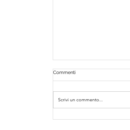
Commenti
Scrivi un commento...
Starlink per la connettività
del Festival Europeo
dell'Università