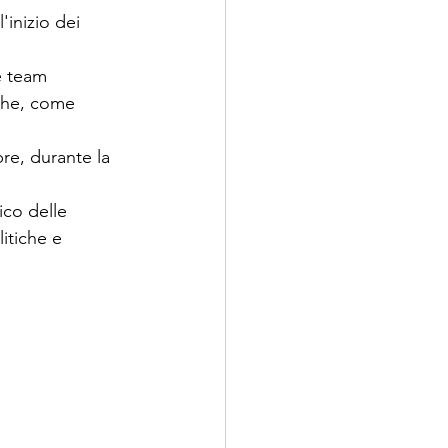
inizio dei 
e team 
iche, come 
re, durante la 
ico delle 
itiche e 