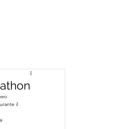
kathon
peo 
rante il 
a 