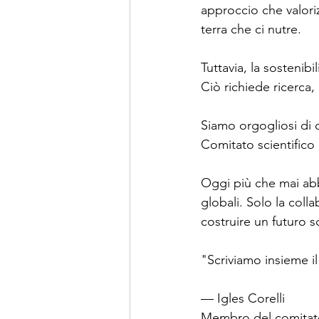
approccio che valoriz
terra che ci nutre.
Tuttavia, la sostenib
Ciò richiede ricerca,
Siamo orgogliosi di d
Comitato scientifico p
Oggi più che mai abbi
globali. Solo la colla
costruire un futuro s
"Scriviamo insieme i
— Igles Corelli
Membro del comitato