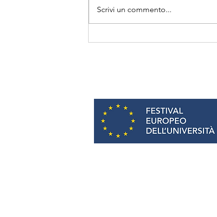
Scrivi un commento...
Starlink per la connettività
del Festival Europeo
dell'Università
E-mail:
info@europeauniversityfes