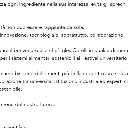
za ogni ingrediente nella sua interezza, evita gli sprechi e
ilità non può essere raggiunta da sola.
 innovazione, tecnologia e, soprattutto, collaborazione.
are il benvenuto allo chef Igles Corelli in qualità di me
er i sistemi alimentari sostenibili al Festival universitar
amo bisogno delle menti più brillanti per trovare soluzio
borazione tra università, istituzioni, industria ed esperti c
ostenibile.
l menù del nostro futuro."
 scientifico