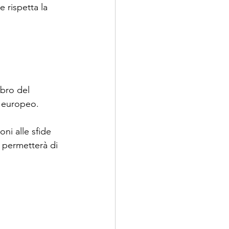
 rispetta la 
mbro del 
io europeo.
ni alle sfide 
i permetterà di 