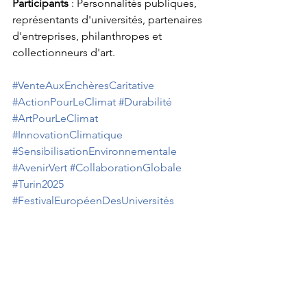
Participants
 : Personnalités publiques, 
représentants d'universités, partenaires 
d'entreprises, philanthropes et 
collectionneurs d'art.
#VenteAuxEnchèresCaritative
#ActionPourLeClimat
#Durabilité
#ArtPourLeClimat
#InnovationClimatique
#SensibilisationEnvironnementale
#AvenirVert
#CollaborationGlobale
#Turin2025
#FestivalEuropéenDesUniversités