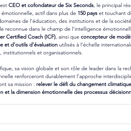
est 
CEO et cofondateur de Six Seconds
, le principal r
e émotionnelle, actif dans plus de 
150 pays
 et touchant d
maines de l’éducation, des institutions et de la société 
le reconnue dans le champ de l’intelligence émotionnelle,
er Certified Coach (ICF)
, ainsi que 
concepteur de modèl
e et d’outils d’évaluation
 utilisés à l’échelle internationa
institutionnels et organisationnels.
fique, sa vision globale et son rôle de leader dans la re
onnelle renforceront durablement l’approche interdiscipli
ont sa mission : 
relever le défi du changement climatique
ion et la dimension émotionnelle des processus décisionn