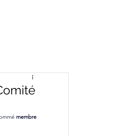
Other
Comité
nommé 
membre 