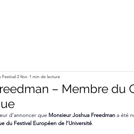
Accueil du site
Le Festival
Participer
Partenariat
 Festival
2 févr.
1 min de lecture
Freedman – Membre du 
que
eur d’annoncer que 
Monsieur Joshua Freedman
 a été 
ue du Festival Européen de l’Université
.