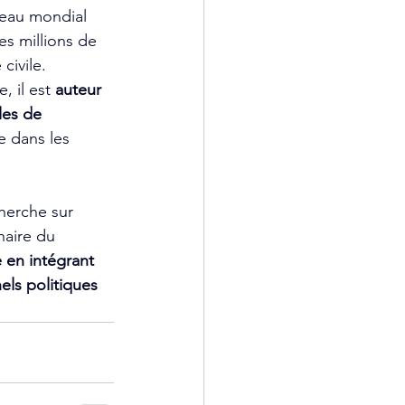
éseau mondial 
es millions de 
civile.
 il est 
auteur 
es de 
le dans les 
cherche sur 
naire du 
 en intégrant 
els politiques 