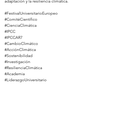
adaptación y la resiliencia climática.
#FestivalUniversitarioEuropeo
#ComitéCientífico
#CienciaClimática
#IPCC
#IPCCAR7
#CambioClimático
#AcciónClimática
#Sostenibilidad
#Investigación
#ResilienciaClimática
#Academia
#LiderazgoUniversitario